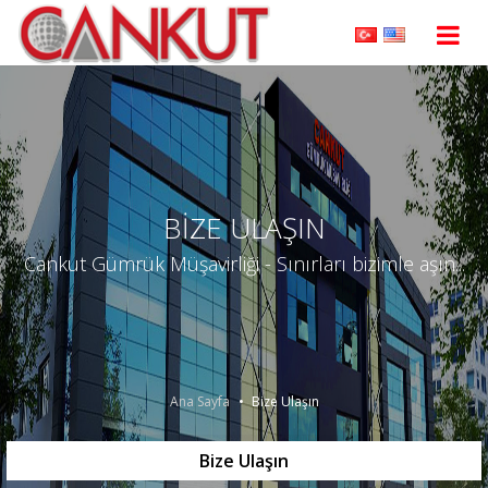
BİZE ULAŞIN
Cankut Gümrük Müşavirliği - Sınırları bizimle aşın...
Ana Sayfa
Bize Ulaşın
Bize Ulaşın