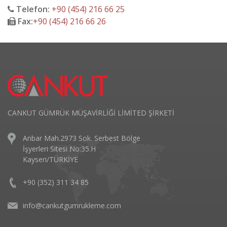
Telefon:
+90 (454) 216 66 25
Fax:
+90 (454) 216 66 26
CANKUT GÜMRÜK MÜŞAVİRLİĞİ LİMİTED ŞİRKETİ
Anbar Mah.2973 Sok. Serbest Bölge
İşyerleri Sitesi No:35.H
Kayseri/TÜRKİYE
+90 (352) 311 34 85
info@cankutgumrukleme.com